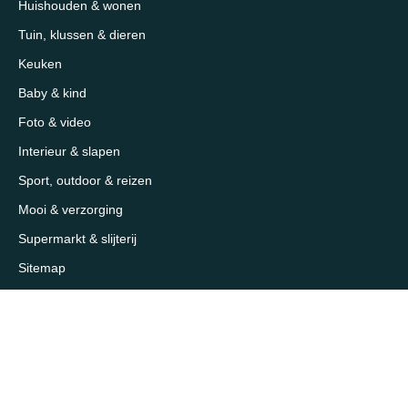
Huishouden & wonen
Tuin, klussen & dieren
Keuken
Baby & kind
Foto & video
Interieur & slapen
Sport, outdoor & reizen
Mooi & verzorging
Supermarkt & slijterij
Sitemap
Over 1eKeus
Over ons
Contact
Samenwerken / adverteren