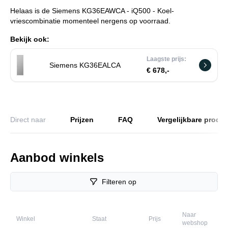
Helaas is de Siemens KG36EAWCA - iQ500 - Koel-
vriescombinatie momenteel nergens op voorraad.
Bekijk ook:
Laagste prijs:
Siemens KG36EALCA
€ 678,-
Direct naar
Prijzen
FAQ
Vergelijkbare produ
Aanbod winkels
Filteren op
Naar
Winkel
Staat
Prijs
webshop