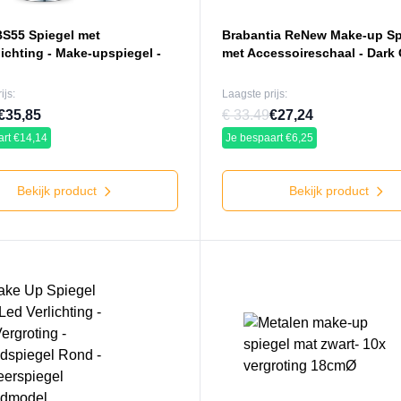
BS55 Spiegel met
Brabantia ReNew Make-up Spi
ichting - Make-upspiegel -
met Accessoireschaal - Dark
ijs:
Laagste prijs:
€35,85
€ 33.49
€27,24
art €14,14
Je bespaart €6,25
Bekijk product
Bekijk product