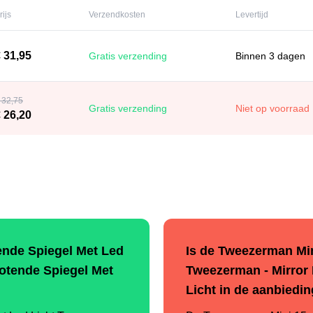
rijs
Verzendkosten
Levertijd
 31,95
Gratis verzending
Binnen 3 dagen
 32,75
Gratis verzending
Niet op voorraad
 26,20
ende Spiegel Met Led
Is de Tweezerman Min
rotende Spiegel Met
Tweezerman - Mirror 
Licht in de aanbiedi