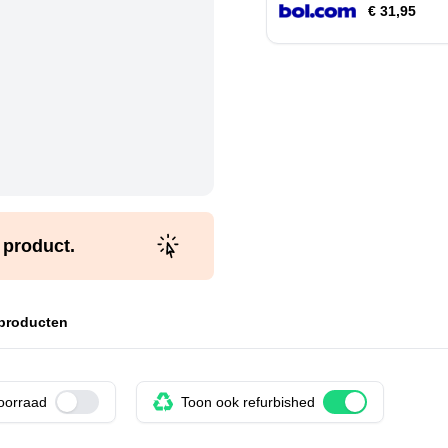
€ 31,95
t product.
 producten
voorraad
Use setting
Toon ook refurbished
Use setting