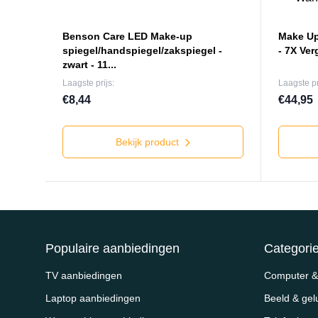
Benson Care LED Make-up
Make Up
spiegel/handspiegel/zakspiegel -
- 7X Ver
zwart - 11...
Laagste prijs:
Laagste pr
€8,44
€44,95
Bekijk product
Populaire aanbiedingen
Categori
TV aanbiedingen
Computer & 
Laptop aanbiedingen
Beeld & gel