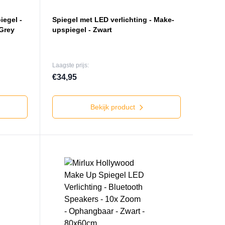
egel -
Spiegel met LED verlichting - Make-
 Grey
upspiegel - Zwart
Laagste prijs:
€34,95
Bekijk product