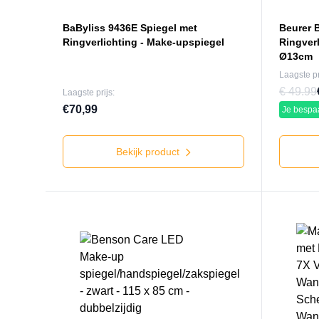
BaByliss 9436E Spiegel met
Beurer 
Ringverlichting - Make-upspiegel
Ringverl
Ø13cm
Laagste pr
€ 49.99
Laagste prijs:
€70,99
Je bespa
Bekijk product