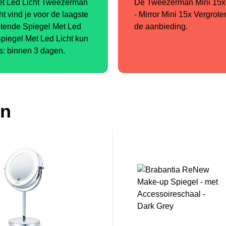
et Led Licht Tweezerman
De Tweezerman Mini 15x 
t vind je voor de laagste
- Mirror Mini 15x Vergrote
otende Spiegel Met Led
de aanbieding.
piegel Met Led Licht kun
is: binnen 3 dagen.
en