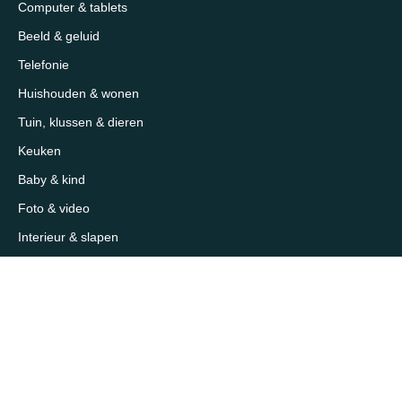
Computer & tablets
Beeld & geluid
Telefonie
Huishouden & wonen
Tuin, klussen & dieren
Keuken
Baby & kind
Foto & video
Interieur & slapen
Sport, outdoor & reizen
Mooi & verzorging
Supermarkt & slijterij
Sitemap
Over 1eKeus