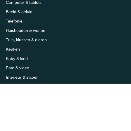
Computer & tablets
Beeld & geluid
Telefonie
Huishouden & wonen
Tuin, klussen & dieren
Keuken
Baby & kind
Foto & video
Interieur & slapen
Sport, outdoor & reizen
Mooi & verzorging
Supermarkt & slijterij
Sitemap
Over 1eKeus