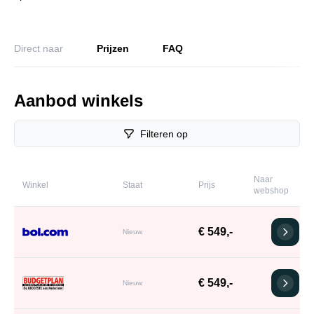
Direct naar
Prijzen
FAQ
Aanbod winkels
Filteren op
Naar
Winkel
Staat
Prijs
webshop
€ 549,-
Nieuw
€ 549,-
Nieuw