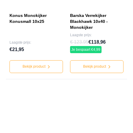
Konus Monokijker
Barska Verrekijker
Konusmall 10x25
Blackhawk 10x40 -
Monokijker
Laagste prijs:
€ 123.95
€118,96
Laagste prijs:
€21,95
Je bespaart €4,99
Bekijk product
Bekijk product