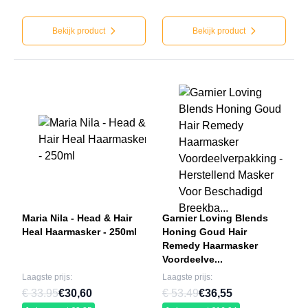
Bekijk product
Bekijk product
Maria Nila - Head & Hair
Garnier Loving Blends
Heal Haarmasker - 250ml
Honing Goud Hair
Remedy Haarmasker
Voordeelve...
Laagste prijs:
Laagste prijs:
€ 33.95
€30,60
€ 53.49
€36,55