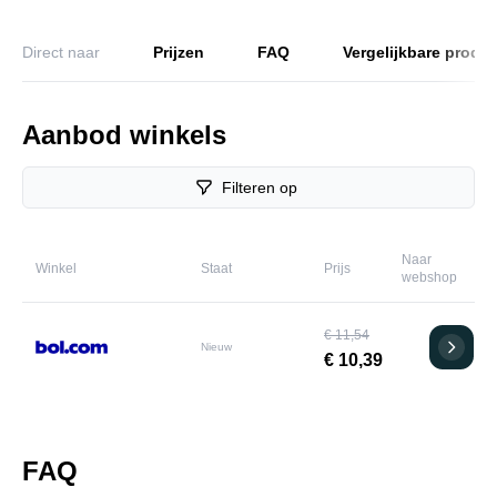
Direct naar
Prijzen
FAQ
Vergelijkbare produ
Aanbod winkels
Filteren op
Naar
Winkel
Staat
Prijs
webshop
€ 11,54
Nieuw
€ 10,39
FAQ