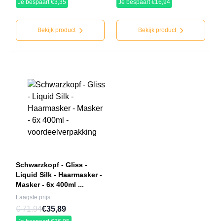
Je bespaart €3,35
Je bespaart €16,94
Bekijk product
Bekijk product
Schwarzkopf - Gliss -
Liquid Silk - Haarmasker -
Masker - 6x 400ml ...
Laagste prijs:
€ 71.94
€35,89