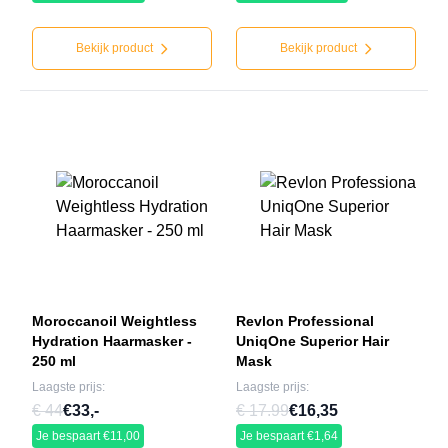
Bekijk product
Bekijk product
Moroccanoil Weightless
Revlon Professional
Hydration Haarmasker -
UniqOne Superior Hair
250 ml
Mask
Laagste prijs:
Laagste prijs:
€ 44
€33,-
€ 17.99
€16,35
Je bespaart €11,00
Je bespaart €1,64