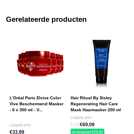
Gerelateerde producten
L’Oréal Paris Elvive Color
Hair Rituel By Sisley
Vive Beschermend Masker
Regenerating Hair Care
- 6 x 300 ml - V...
Mask Haarmasker 200 ml
Laagste prijs:
€ 95
€69,09
Laagste prijs:
€33,99
Je bespaart €25,91